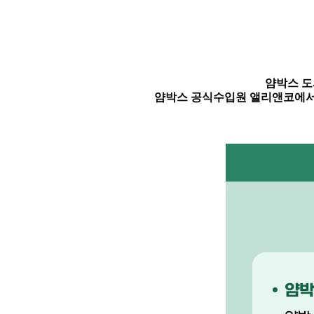
얌박스 도
얌박스 공식수입원 앨리앤코에서