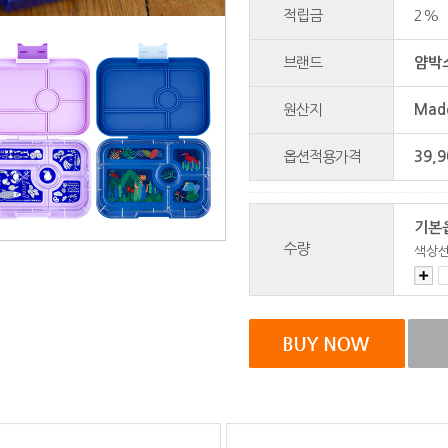
적립금
2%
브랜드
얌박스
원산지
Made
옵션적용가격
39,9
기본
수량
색상