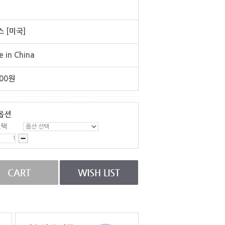
 [미국]
 in China
00
원
옵션
선택