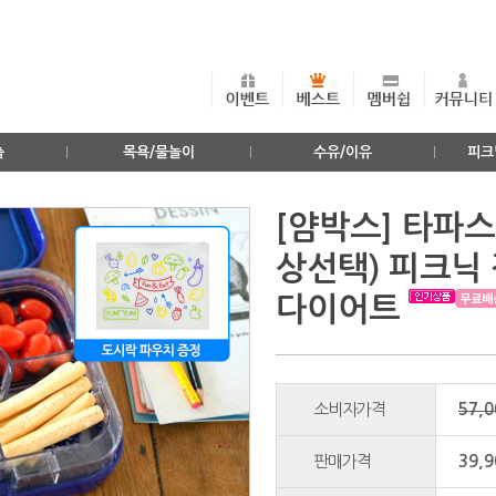
출
목욕/물놀이
수유/이유
피크
[얌박스] 타파스
상선택) 피크닉
다이어트
소비자가격
57,
판매가격
39,