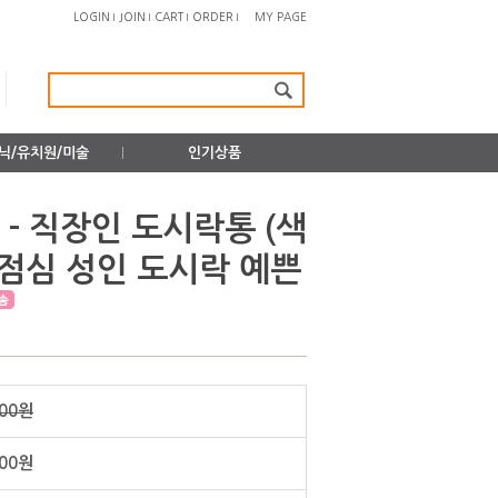
LOGIN
JOIN
CART
ORDER
MY PAGE
닉/유치원/미술
인기상품
 - 직장인 도시락통 (색
 점심 성인 도시락 예쁜
000원
900원