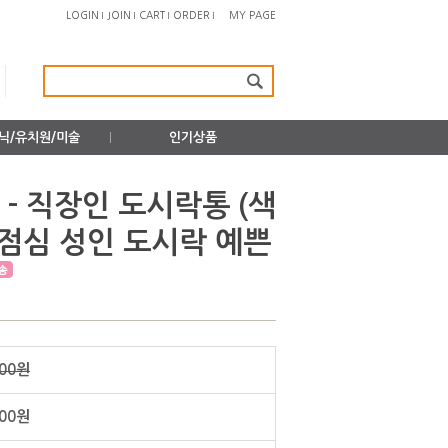
LOGIN
JOIN
CART
ORDER
MY PAGE
닉/유치원/미술
인기상품
 - 직장인 도시락통 (색
 점심 성인 도시락 예쁜
000원
900원