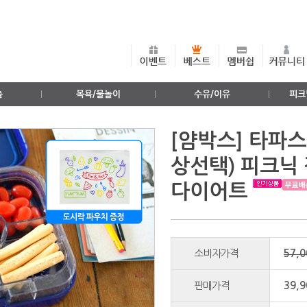
출
목욕/물놀이
수유/이유
피크
[얌박스] 타파스
상선택) 피크닉
다이어트
소비자가격
57,
판매가격
39,