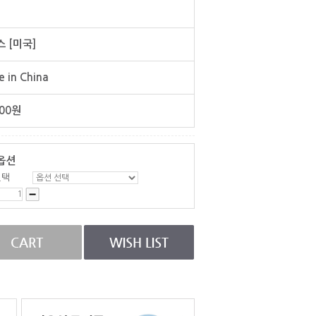
 [미국]
 in China
00
원
옵션
선택