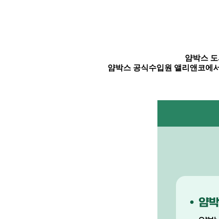
얌박스 도
얌박스 공식수입원 앨리앤코에서