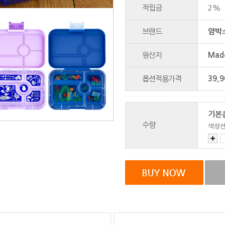
적립금
2%
브랜드
얌박스
원산지
Made
옵션적용가격
39,9
기본
수량
색상