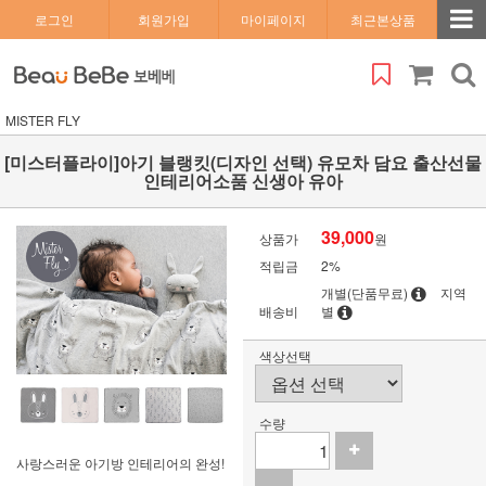
로그인
회원가입
마이페이지
최근본상품
MISTER FLY
[미스터플라이]아기 블랭킷(디자인 선택) 유모차 담요 출산선물
인테리어소품 신생아 유아
39,000
상품가
원
적립금
2%
개별(단품무료)
지역
배송비
별
색상선택
수량
사랑스러운 아기방 인테리어의 완성!