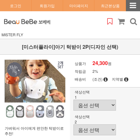
로그인
회원가입
마이페이지
최근본상품
MISTER FLY
[미스터플라이]아기 턱받이 2P(디자인 선택)
24,300
상품가
원
적립금
2%
배송비
(조건)
지역별
색상선택
1
색상선택
2
가벼워서 아이에게 편안한 턱받이로
추천!