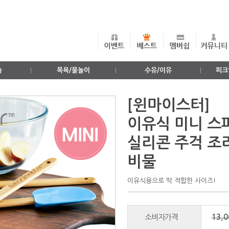
출
목욕/물놀이
수유/이유
피크
[윈마이스터]
이유식 미니 스파
실리콘 주걱 조
비물
이유식용으로 딱 적합한 사이즈!
소비자가격
13,