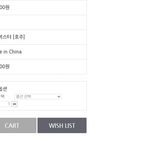
000원
스터 [호주]
 in China
00
원
옵션
선택