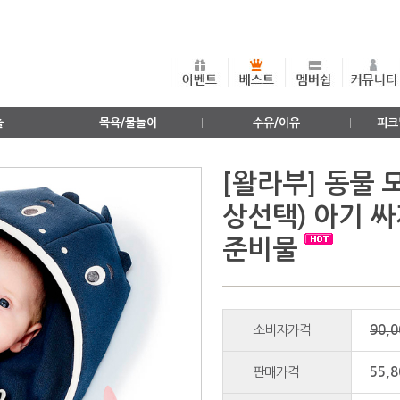
출
목욕/물놀이
수유/이유
피크
[왈라부] 동물 
상선택) 아기 싸
준비물
소비자가격
90,
판매가격
55,