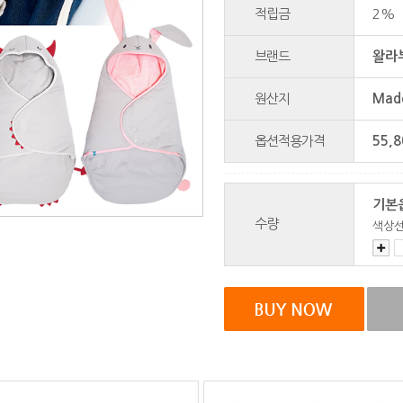
적립금
2%
브랜드
왈라부
원산지
Made
옵션적용가격
55,8
기본
수량
색상