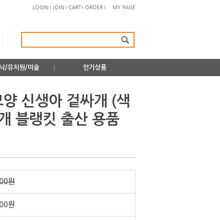
LOGIN
JOIN
CART
ORDER
MY PAGE
닉/유치원/미술
인기상품
모양 신생아 겉싸개 (색
개 블랭킷 출산 용품
000원
800원