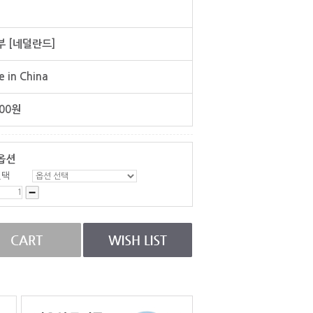
 [네덜란드]
 in China
00
원
옵션
선택