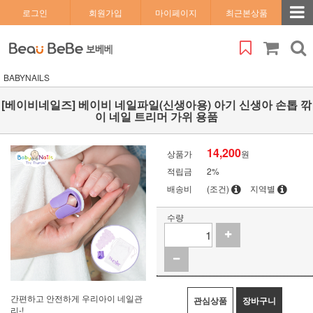
로그인
회원가입
마이페이지
최근본상품
BABYNAILS
[베이비네일즈] 베이비 네일파일(신생아용) 아기 신생아 손톱 깎
이 네일 트리머 가위 용품
14,200
상품가
원
적립금
2%
배송비
(조건)
지역별
수량
간편하고 안전하게 우리아이 네일관
관심상품
장바구니
리-!