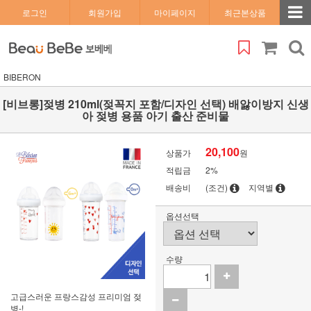
로그인
회원가입
마이페이지
최근본상품
BIBERON
[비브롱]젖병 210ml(젖꼭지 포함/디자인 선택) 배앓이방지 신생
아 젖병 용품 아기 출산 준비물
20,100
상품가
원
적립금
2%
배송비
(조건)
지역별
옵션선택
수량
고급스러운 프랑스감성 프리미엄 젖
병-!