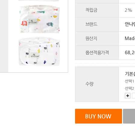
적립금
2%
브랜드
안나앤
원산지
Made
옵션적용가격
68,2
기본
선택1
수량
선택2