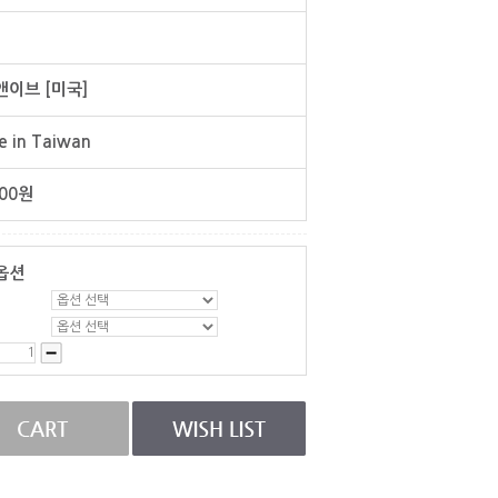
이브 [미국]
 in Taiwan
00
원
옵션