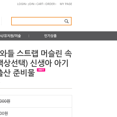
LOGIN
JOIN
CART
ORDER
MY PAGE
닉/유치원/미술
인기상품
스와들 스트랩 머슬린 속
색상선택) 신생아 아기
출산 준비물
~
,000원
200원