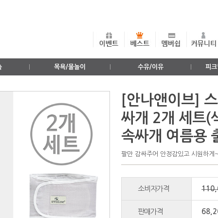
출
목욕/물놀이
수유/이유
피크
[안나앤이브] 
싸개 2개 세트(
속싸개 여름용 
팔만 감싸주어 안정감있고 시원하게
소비자가격
110
판매가격
68,