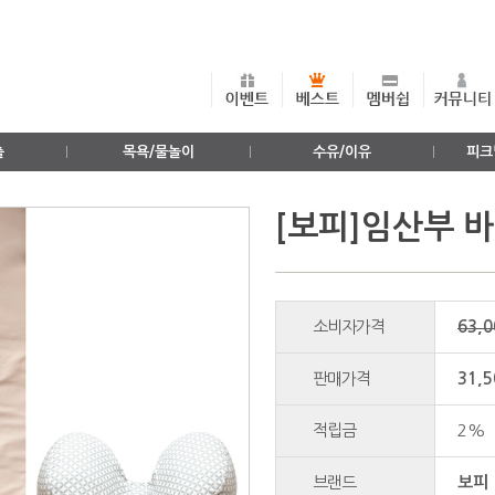
출
목욕/물놀이
수유/이유
피크
[보피]임산부 
소비자가격
63,
판매가격
31,5
적립금
2%
브랜드
보피 