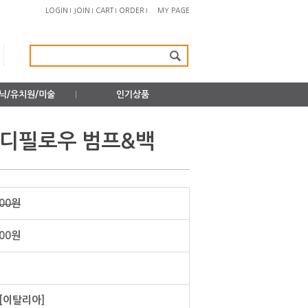
LOGIN
JOIN
CART
ORDER
MY PAGE
닉/유치원/미술
인기상품
바디필로우 범프&백
000원
00
원
[이탈리아]