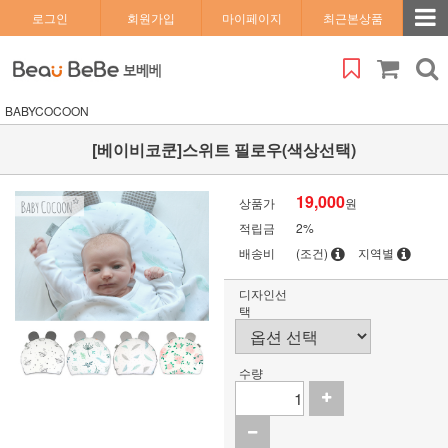
로그인
회원가입
마이페이지
최근본상품
BABYCOCOON
[베이비코쿤]스위트 필로우(색상선택)
19,000
상품가
원
적립금
2%
배송비
(조건)
지역별
디자인선
택
수량