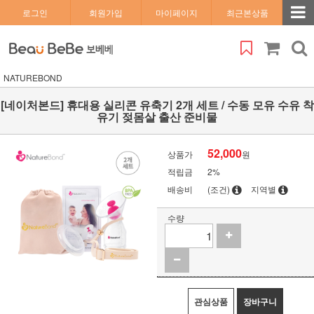
로그인
회원가입
마이페이지
최근본상품
NATUREBOND
[네이처본드] 휴대용 실리콘 유축기 2개 세트 / 수동 모유 수유 착
유기 젖몸살 출산 준비물
52,000
상품가
원
적립금
2%
배송비
(조건)
지역별
수량
관심상품
장바구니