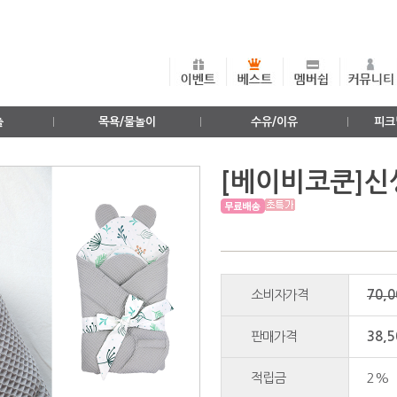
출
목욕/물놀이
수유/이유
피크
[베이비코쿤]신
소비자가격
70,
판매가격
38,
적립금
2%