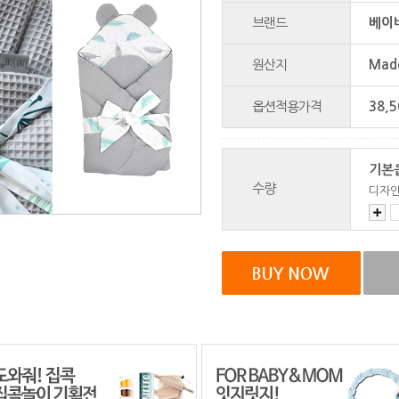
브랜드
베이
원산지
Made
옵션적용가격
38,5
기본
수량
디자