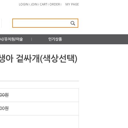
LOGIN
JOIN
CART
ORDER
MY PAGE
닉/유치원/미술
인기상품
생아 겉싸개(색상선택)
000원
500원