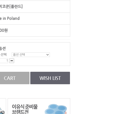
비코쿤[폴란드]
 in Poland
00
원
옵션
인선택