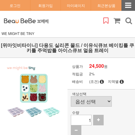
로그인
회원가입
마이페이지
최근본상품
WE MIGHT BE TINY
[위마잇비타이니] 다용도 실리콘 몰드 / 이유식큐브 베이킹틀 쿠
키틀 주먹밥틀 아이스큐브 얼음 트레이
24,500
상품가
원
적립금
2%
배송비
(조건)
지역별
색상선택
수량