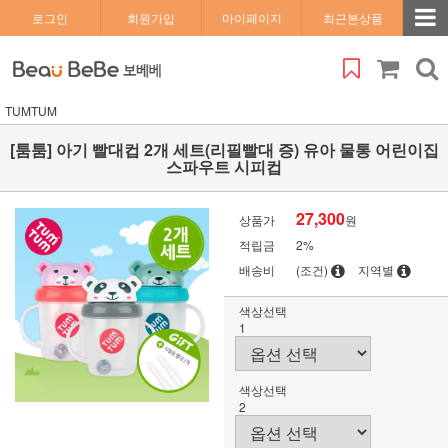
로그인
회원가입
마이페이지
최근본상품
TUMTUM
[툼툼] 아기 빨대컵 2개 세트(리필빨대 증) 유아 물통 어린이집
스파우트 시피컵
27,300
상품가
원
적립금
2%
배송비
(조건)
지역별
색상선택
1
색상선택
2