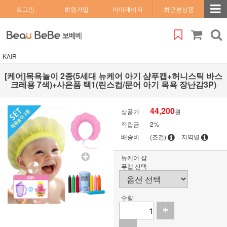
로그인
회원가입
마이페이지
최근본상품
KAIR
[케어]목욕놀이 2종(5세대 뉴케어 아기 샴푸캡+허니스틱 바스
크레용 7색)+사은품 택1(린스컵/문어 아기 목욕 장난감3P)
44,200
상품가
원
적립금
2%
배송비
(조건)
지역별
뉴케어 샴
푸캡 선택
수량