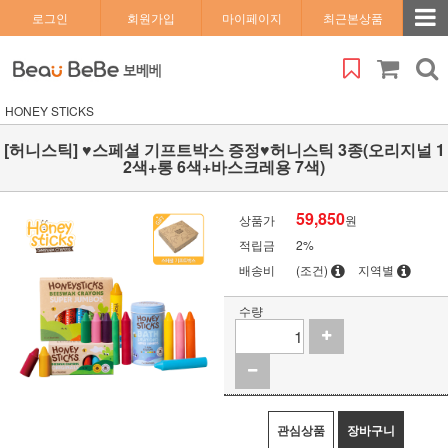
로그인
회원가입
마이페이지
최근본상품
HONEY STICKS
[허니스틱] ♥스페셜 기프트박스 증정♥허니스틱 3종(오리지널 1
2색+롱 6색+바스크레용 7색)
59,850
상품가
원
적립금
2%
배송비
(조건)
지역별
수량
관심상품
장바구니