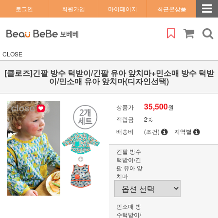
로그인
회원가입
마이페이지
최근본상품
CLOSE
[클로즈]긴팔 방수 턱받이/긴팔 유아 앞치마+민소매 방수 턱받
이/민소매 유아 앞치마(디자인선택)
35,500
상품가
원
적립금
2%
배송비
(조건)
지역별
긴팔 방수
턱받이/긴
팔 유아 앞
치마
민소매 방
수턱받이/