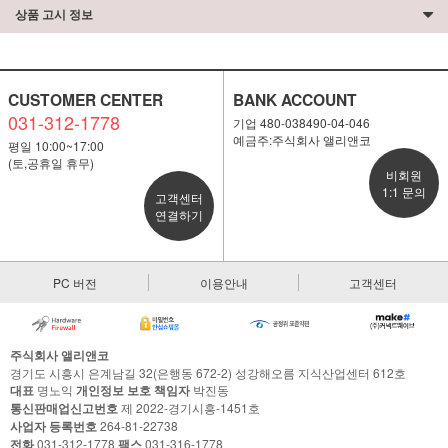
상품 고시 정보
CUSTOMER CENTER
BANK ACCOUNT
031-312-1778
기업 480-038490-04-046
예금주:주식회사 앨리앤코
평일 10:00~17:00
(토,공휴일 휴무)
비회원
1:1 문의
고객센터
연결하기
PC 버전
이용안내
고객센터
주식회사 앨리앤코
경기도 시흥시 은계남길 32(은행동 672-2) 성강해오름 지식산업센터 612호
대표
명노익
개인정보 보호 책임자
박진동
통신판매업신고번호
제 2022-경기시흥-1451호
사업자 등록번호
264-81-22738
전화
031-312-1778
팩스
031-316-1778