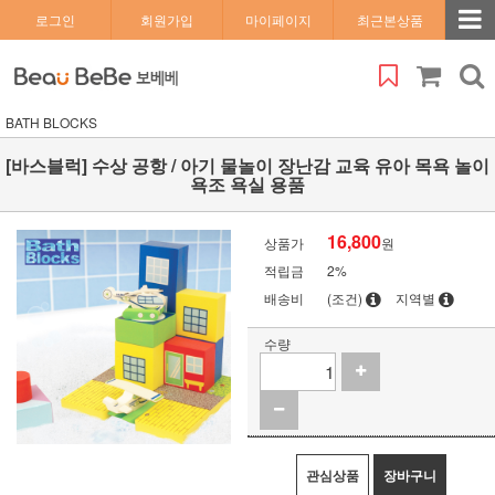
로그인
회원가입
마이페이지
최근본상품
BATH BLOCKS
[바스블럭] 수상 공항 / 아기 물놀이 장난감 교육 유아 목욕 놀이
욕조 욕실 용품
16,800
상품가
원
적립금
2%
배송비
(조건)
지역별
수량
관심상품
장바구니