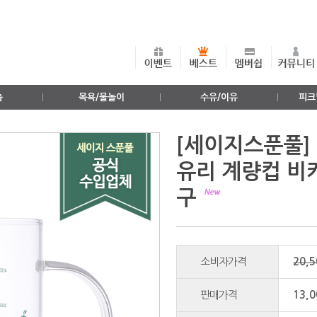
출
목욕/물놀이
수유/이유
피크
[세이지스푼풀] 
유리 계량컵 비
구
소비자가격
20,
판매가격
13,0