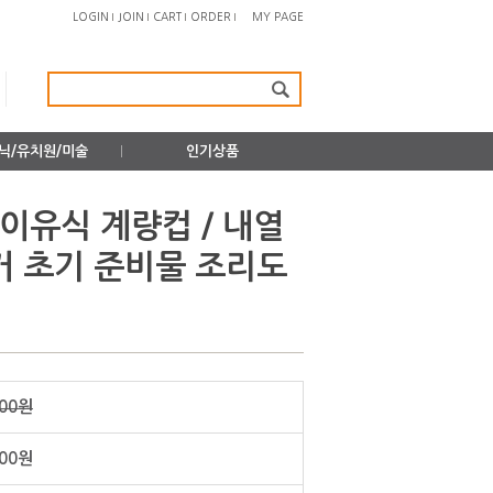
LOGIN
JOIN
CART
ORDER
MY PAGE
닉/유치원/미술
인기상품
이유식 계량컵 / 내열
커 초기 준비물 조리도
500원
00
원