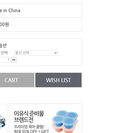
 in China
00
원
옵션
인선택