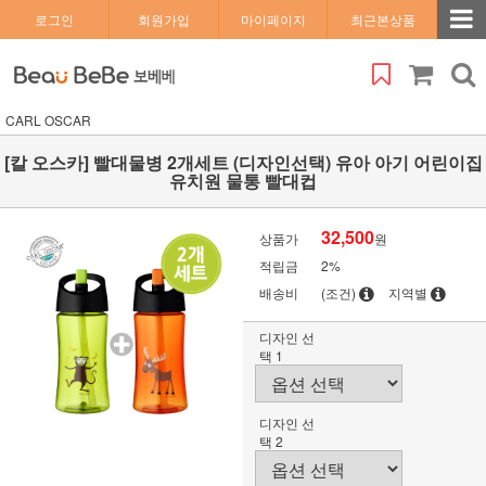
로그인
회원가입
마이페이지
최근본상품
CARL OSCAR
[칼 오스카] 빨대물병 2개세트 (디자인선택) 유아 아기 어린이집
유치원 물통 빨대컵
32,500
상품가
원
적립금
2%
배송비
(조건)
지역별
디자인 선
택 1
디자인 선
택 2