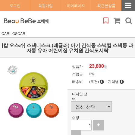
로그인
회원가입
마이페이지
최근본상품
CARL OSCAR
[칼 오스카] 스낵디스크 (레귤러) 아기 간식통 스낵컵 스낵통 과
자통 유아 어린이집 유치원 간식도시락
23,800
상품가
원
적립금
2%
배송비
(조건)
지역별
디자인 선
택
수량