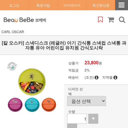
로그인
회원가입
마이페이지
최근본상품
CARL OSCAR
[칼 오스카] 스낵디스크 (레귤러) 아기 간식통 스낵컵 스낵통 과
자통 유아 어린이집 유치원 간식도시락
23,800
상품가
원
적립금
2%
배송비
(조건)
지역별
디자인 선
택
수량