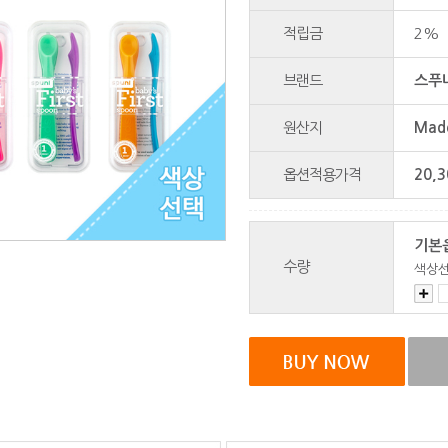
적립금
2%
브랜드
스푸니
원산지
Made
옵션적용가격
20,3
기본
수량
색상