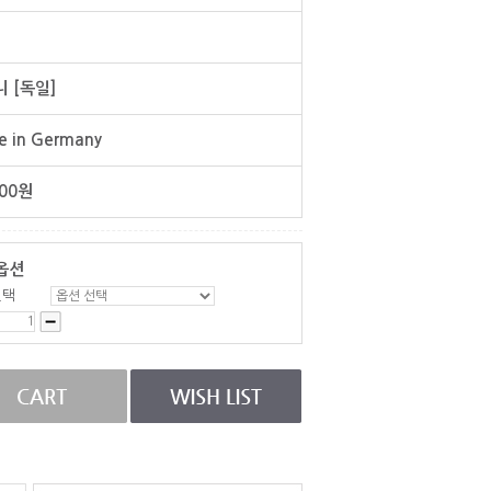
 [독일]
 in Germany
00
원
옵션
선택