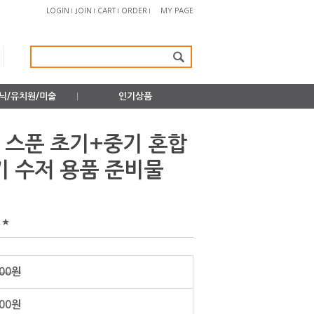
LOGIN
JOIN
CART
ORDER
MY PAGE
닉/유치원/미술
인기상품
식 스푼 초기+중기 혼합
기 수저 용품 준비물
!★
000원
300원