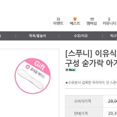
출
목욕/물놀이
수유/이유
피크
[스푸니] 이유
구성 숟가락 아
★수유방식 접목한 우리아이 첫 스푼
소비자가격
29,
판매가격
20,