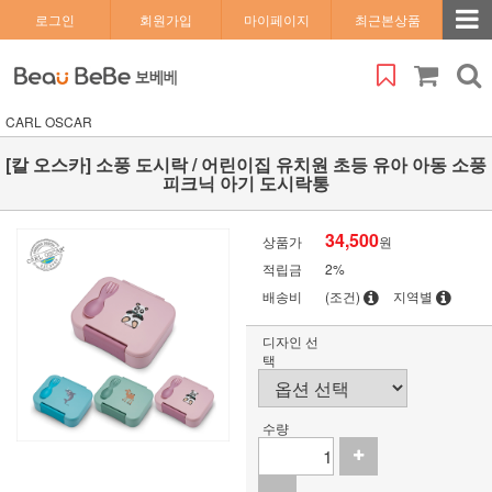
로그인
회원가입
마이페이지
최근본상품
CARL OSCAR
[칼 오스카] 소풍 도시락 / 어린이집 유치원 초등 유아 아동 소풍
피크닉 아기 도시락통
34,500
상품가
원
적립금
2%
배송비
(조건)
지역별
디자인 선
택
수량