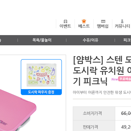
출
목욕/물놀이
수유/이유
피크
[얌박스] 스텐 
도시락 유치원 
기 피크닉
아이부터 어른까지 안전한 위생 도시
소비자가격
66,
판매가격
49,