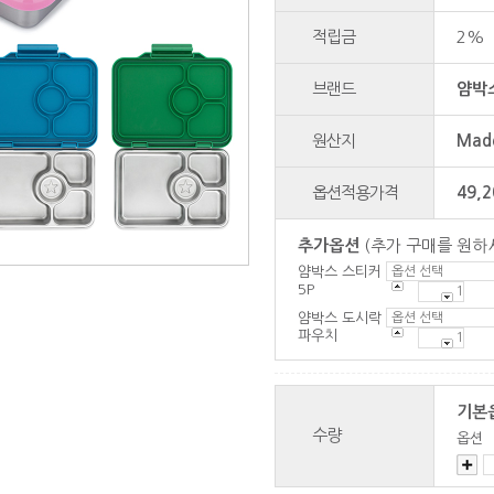
적립금
2%
브랜드
얌박스
원산지
Made
옵션적용가격
49,2
추가옵션
(추가 구매를 원하
얌박스 스티커
5P
얌박스 도시락
파우치
기본
수량
옵션