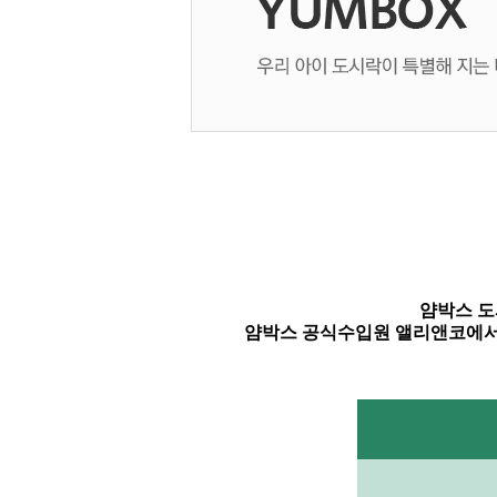
얌박스 도
얌박스 공식수입원 앨리앤코에서