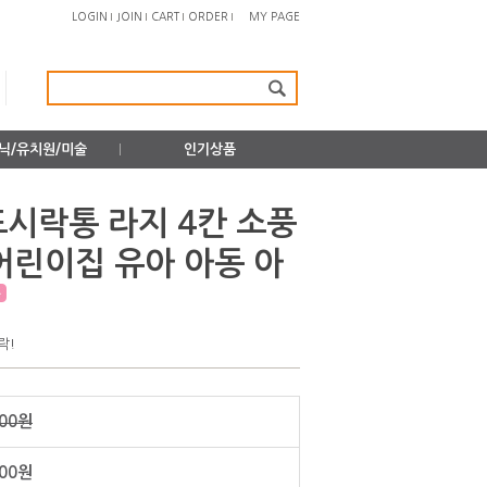
LOGIN
JOIN
CART
ORDER
MY PAGE
닉/유치원/미술
인기상품
도시락통 라지 4칸 소풍
어린이집 유아 아동 아
락!
000원
200원