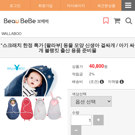
로그인
회원가입
마이페이지
최근본상품
WALLABOO
*스크래치 한정 특가 [왈라부] 동물 모양 신생아 겉싸개 / 아기 싸
개 블랭킷 출산 용품 준비물
40,800
상품가
원
적립금
2%
배송비
(조건)
지역별
색상선택
수량