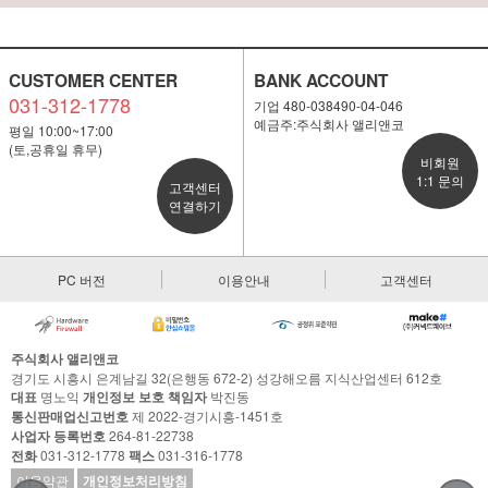
CUSTOMER CENTER
BANK ACCOUNT
031-312-1778
기업 480-038490-04-046
예금주:주식회사 앨리앤코
평일 10:00~17:00
(토,공휴일 휴무)
비회원
1:1 문의
고객센터
연결하기
PC 버전
이용안내
고객센터
주식회사 앨리앤코
경기도 시흥시 은계남길 32(은행동 672-2) 성강해오름 지식산업센터 612호
대표
명노익
개인정보 보호 책임자
박진동
통신판매업신고번호
제 2022-경기시흥-1451호
사업자 등록번호
264-81-22738
전화
031-312-1778
팩스
031-316-1778
이용약관
개인정보처리방침