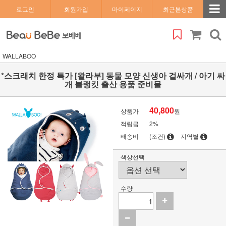
로그인
회원가입
마이페이지
최근본상품
WALLABOO
*스크래치 한정 특가 [왈라부] 동물 모양 신생아 겉싸개 / 아기 싸
개 블랭킷 출산 용품 준비물
40,800
상품가
원
적립금
2%
배송비
(조건)
지역별
색상선택
수량