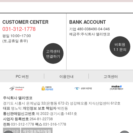
CUSTOMER CENTER
BANK ACCOUNT
031-312-1778
기업 480-038490-04-046
예금주:주식회사 앨리앤코
평일 10:00~17:00
(토,공휴일 휴무)
비회원
1:1 문의
고객센터
연결하기
PC 버전
이용안내
고객센터
주식회사 앨리앤코
경기도 시흥시 은계남길 32(은행동 672-2) 성강해오름 지식산업센터 612호
대표
명노익
개인정보 보호 책임자
박진동
통신판매업신고번호
제 2022-경기시흥-1451호
사업자 등록번호
264-81-22738
전화
031-312-1778
팩스
031-316-1778
이용약관
개인정보처리방침