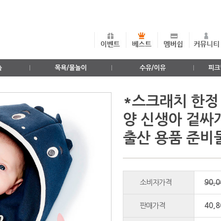
출
목욕/물놀이
수유/이유
피크
*스크래치 한정 
양 신생아 겉싸개
출산 용품 준비
소비자가격
90,
판매가격
40,