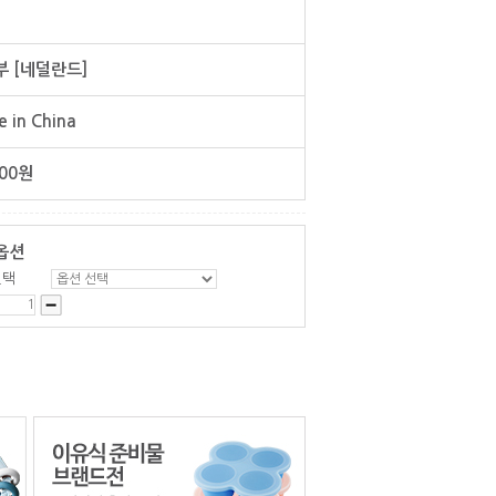
 [네덜란드]
 in China
00
원
옵션
선택