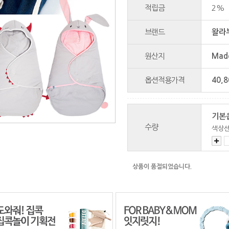
적립금
2%
브랜드
왈라부
원산지
Made
옵션적용가격
40,8
기본
수량
색상
상품이 품절되었습니다.