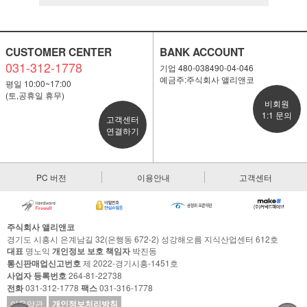
CUSTOMER CENTER
BANK ACCOUNT
031-312-1778
기업 480-038490-04-046
예금주:주식회사 앨리앤코
평일 10:00~17:00
(토,공휴일 휴무)
비회원
1:1 문의
고객센터
연결하기
PC 버전
이용안내
고객센터
주식회사 앨리앤코
경기도 시흥시 은계남길 32(은행동 672-2) 성강해오름 지식산업센터 612호
대표
명노익
개인정보 보호 책임자
박진동
통신판매업신고번호
제 2022-경기시흥-1451호
사업자 등록번호
264-81-22738
전화
031-312-1778
팩스
031-316-1778
이용약관
개인정보처리방침