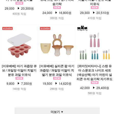
숟가락
이유식
29,000
20,300원
24,000
16,800원
29,300
20,510원
400원 적립
330원 적립
410원 적립
[이유베베] 아기 과즙망 큐
[이유베베] 실리콘 팝 아기
[위마잇비타이니] 스텐 유
브 / 과일망 이앓이 치발기
과즙망 / 과일망 이앓이 치
아 스푼포크 나이프 세트
분유 과일 이유식
발기 분유 과일 이유식
(색상선택) 아기 어린이 실
리콘 수저 숟가락 자기주도
9,800
7,350원
19,500
14,620원
42,000
29,400원
140원 적립
290원 적립
580원 적립
더보기 ▼