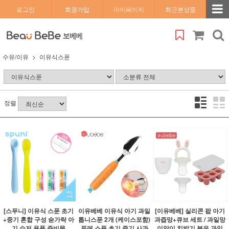
로그인
회원가입
마이페이지
최근본상품
수유/이유
이유식스푼
정렬
[스푸니] 이유식 스푼 초기
이유베베 이유식 아기 과일
[이유베베] 실리콘 팝 아기
+중기 혼합 구성 숟가락 아
톱니스푼 2개 (케이스포함)
과즙망+큐브 세트 / 과일망
기 수저 용품 준비물
퓨레 스푼 초기 중기 사과
이앓이 치발기 분유 과일