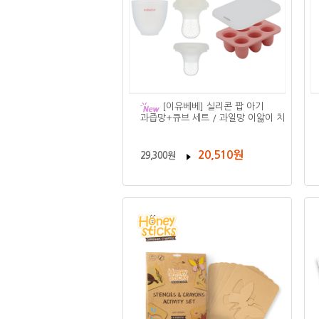
[이유베베] 실리콘 팝 아기
과즙망+큐브 세트 / 과일망 이앓이 치
20,510원
29,300원