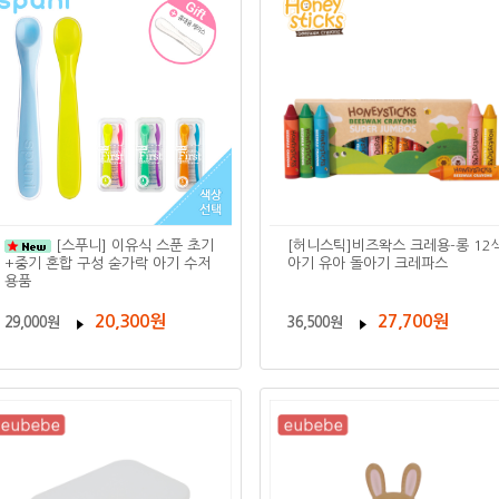
[스푸니] 이유식 스푼 초기
[허니스틱]비즈왁스 크레용-롱 12색
+중기 혼합 구성 숟가락 아기 수저
아기 유아 돌아기 크레파스
용품
20,300원
27,700원
29,000원
36,500원