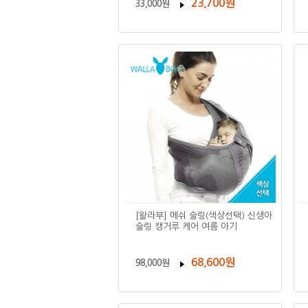
23,700원
33,000원
[왈라부] 메쉬 슬링(색상선택) 신생아
슬링 캥거루 케어 여름 아기
68,600원
98,000원