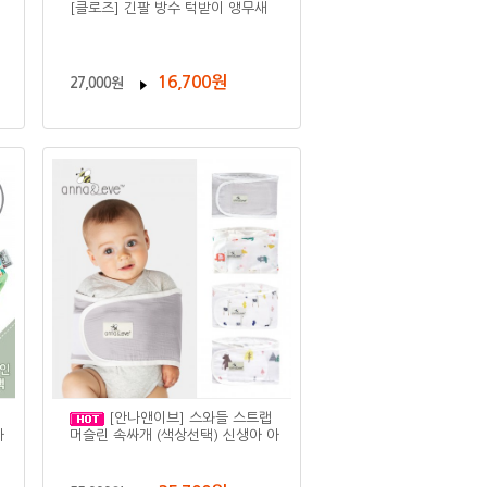
[클로즈] 긴팔 방수 턱받이 앵무새
16,700원
27,000원
[안나앤이브] 스와들 스트랩
아
머슬린 속싸개 (색상선택) 신생아 아