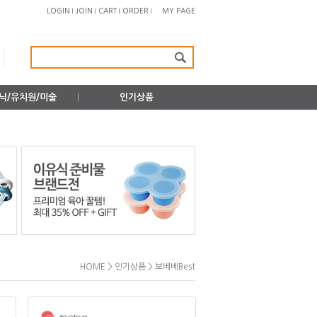
LOGIN
JOIN
CART
ORDER
MY PAGE
닉/유치원/미술
인기상품
>
>
HOME
인기상품
보베베best