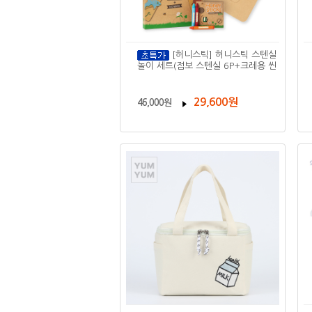
[허니스틱] 허니스틱 스텐실
놀이 세트(점보 스텐실 6P+크레용 씬
29,600원
46,000원