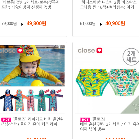
[비브롱]젖병 3개세트-보쿠(젖꼭지
[허니스틱]허니스틱 2종(비즈왁스
포함) 배앓이방지 신생아 젖병
크레용 씬 16색+컬러링북) 아기
49,800원
40,900원
79,000원
61,000원
[클로즈] 래쉬가드 비치 올인원
[클로즈]
(색상선택) 돌아기 유아 키즈 레쉬
배변 훈련 팬티 2개세트 / 아기 유
여아 남아 방수