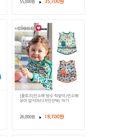
35,700원
55,000원
[클로즈]민소매 방수 턱받이/민소매
유아 앞치마(디자인선택) 아기
18,700원
26,000원