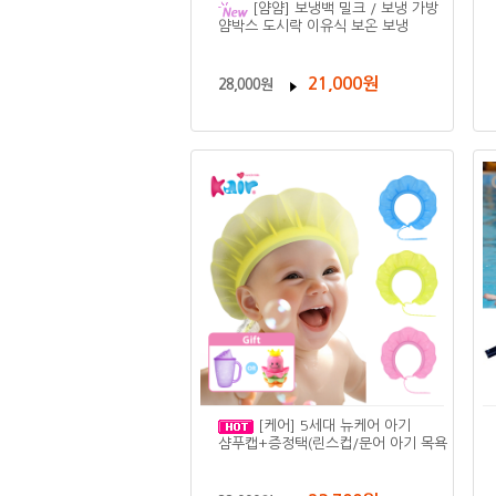
[얌얌] 보냉백 밀크 / 보냉 가방
얌박스 도시락 이유식 보온 보냉
21,000원
28,000원
[케어] 5세대 뉴케어 아기
샴푸캡+증정택(린스컵/문어 아기 목욕