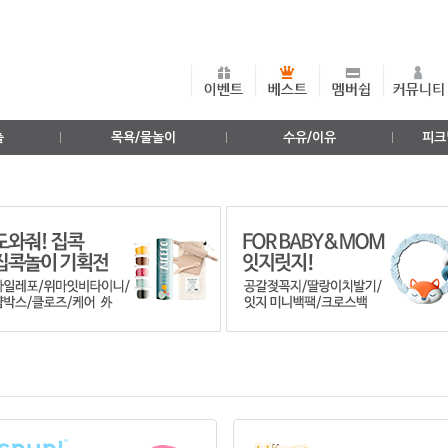
출
목욕/물놀이
수유/이유
피크