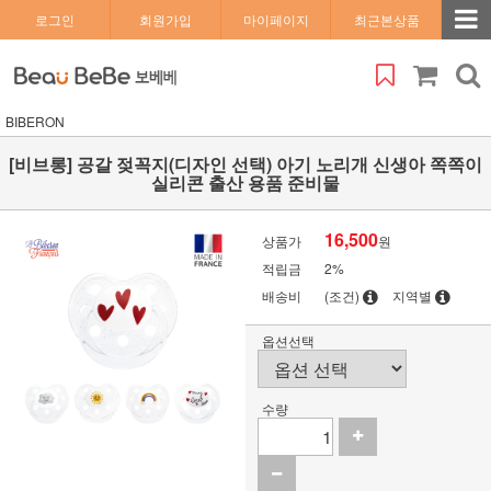
로그인
회원가입
마이페이지
최근본상품
BIBERON
[비브롱] 공갈 젖꼭지(디자인 선택) 아기 노리개 신생아 쪽쪽이
실리콘 출산 용품 준비물
16,500
상품가
원
적립금
2%
배송비
(조건)
지역별
옵션선택
수량