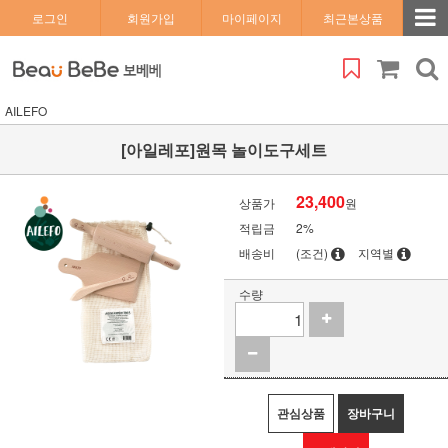
로그인
회원가입
마이페이지
최근본상품
AILEFO
[아일레포]원목 놀이도구세트
23,400
상품가
원
적립금
2%
배송비
(조건)
지역별
수량
관심상품
장바구니