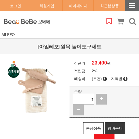
로그인
회원가입
마이페이지
최근본상품
AILEFO
[아일레포]원목 놀이도구세트
23,400
상품가
원
적립금
2%
배송비
(조건)
지역별
수량
관심상품
장바구니