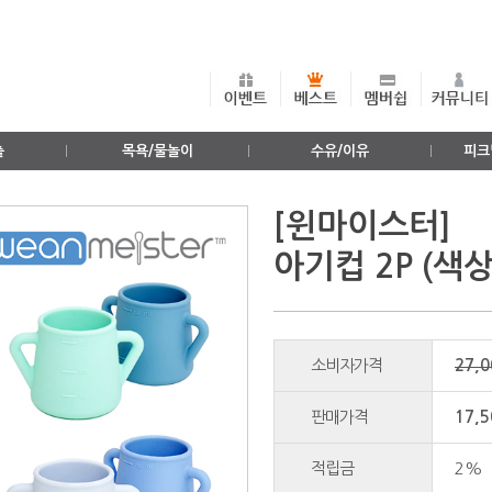
출
목욕/물놀이
수유/이유
피크
[윈마이스터]
아기컵 2P (색
소비자가격
27,
판매가격
17,
적립금
2%