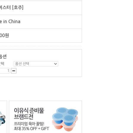
스터 [호주]
 in China
00
원
옵션
선택